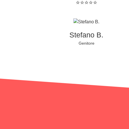
⭐⭐⭐⭐⭐
Stefano B.
Genitore