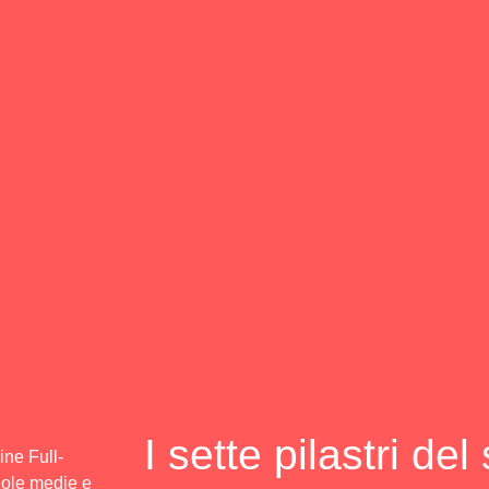
I sette pilastri de
ine Full-
cuole medie e