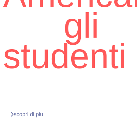
per
gli
studenti
Italiani
scopri di piu