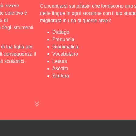
uò essere
Concentrarsi sui pilastri che forniscono una
o obiettivo è
delle lingue in ogni sessione con il tuo stude
a di
migliorare in una di queste aree?
 degli strumenti
Dialago
Pronuncia
di tua figlia per
Grammatica
 di conseguenza il
Vocabolario
i scolastici.
Lettura
Ascolto
Scritura